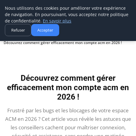
Aecme
Nous utilisons des cookies pour améliorer votre expérience
de navigation. En poursuivant, vous acceptez notre politique
de confidentialité.
En savoir plus
Refuser
Accepter
Accueil
Découvrez comment gérer efficacement mon compte acm en 2026 !
Découvrez comment gérer
efficacement mon compte acm en
2026 !
Frustré par les bugs et les blocages de votre espace
ACM en 2026 ? Cet article vous révèle les astuces que
les conseillers cachent pour maîtriser connexion,
sécurité et assistance, sans perdre une matinée