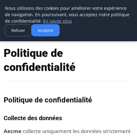
Aecme
Nous utilisons des cookies pour améliorer votre expérience
de navigation. En poursuivant, vous acceptez notre politique
de confidentialité.
En savoir plus
Refuser
Accepter
Accueil
Politique de confidentialité
Politique de
confidentialité
Politique de confidentialité
Collecte des données
Aecme
collecte uniquement les données strictement