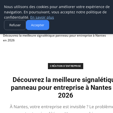
Aecme
Nous utilisons des cookies pour améliorer votre expérience de
navigation. En poursuivant, vous acceptez notre politique de
confidentialité.
En savoir plus
Refuser
Accepter
Accueil
Création d’entreprise
Découvrez la meilleure signalétique panneau pour entreprise à Nantes
en 2026
CRÉATION D’ENTREPRISE
Découvrez la meilleure signalétiq
panneau pour entreprise à Nantes
2026
À Nantes, votre entreprise est invisible ? Le problèm