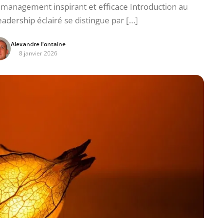
n management inspirant et efficace Introduction au
eadership éclairé se distingue par […]
Alexandre Fontaine
8 janvier 2026