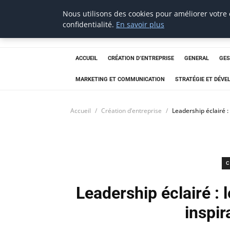
Nous utilisons des cookies pour améliorer votre
Aecme
confidentialité.
En savoir plus
ACCUEIL
CRÉATION D’ENTREPRISE
GENERAL
GES
MARKETING ET COMMUNICATION
STRATÉGIE ET DÉV
Accueil
Création d’entreprise
Leadership éclairé 
C
Leadership éclairé :
inspir