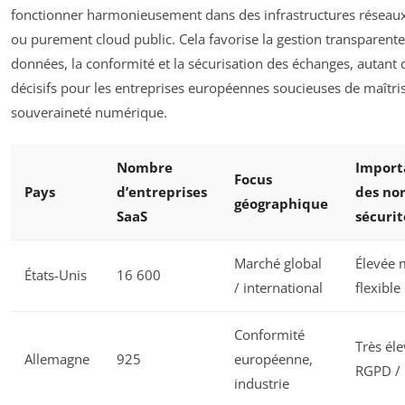
fonctionner harmonieusement dans des infrastructures réseau
ou purement cloud public. Cela favorise la gestion transparent
données, la conformité et la sécurisation des échanges, autant d
décisifs pour les entreprises européennes soucieuses de maîtris
souveraineté numérique.
Nombre
Import
Focus
Pays
d’entreprises
des no
géographique
SaaS
sécurit
Marché global
Élevée 
États-Unis
16 600
/ international
flexible
Conformité
Très éle
Allemagne
925
européenne,
RGPD / 
industrie