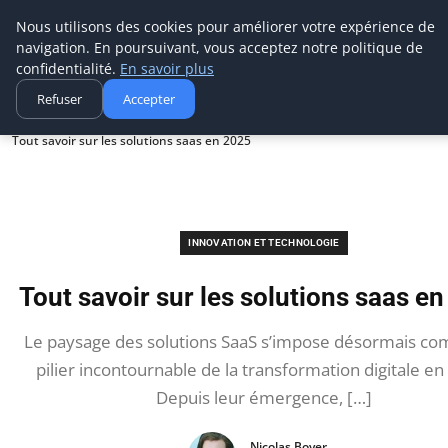
Aecme
Nous utilisons des cookies pour améliorer votre expérience de
navigation. En poursuivant, vous acceptez notre politique de
confidentialité.
En savoir plus
Refuser
Accepter
Accueil
Innovation et technologie
Tout savoir sur les solutions saas en 2025
INNOVATION ET TECHNOLOGIE
Tout savoir sur les solutions saas e
Le paysage des solutions SaaS s’impose désormais c
pilier incontournable de la transformation digitale en
Depuis leur émergence, […]
Nicolas Boyer