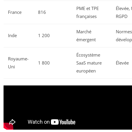
PME et TPE
Élevée, 
France
816
françaises
RGPD
Marché
Normes
Inde
1 200
émergent
dévelo
Écosystème
Royaume-
1 800
SaaS mature
Élevée
Uni
européen