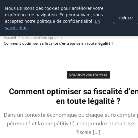
Aecme
Nous utilisons des cookies pour améliorer votre
expérience de navigation. En poursuivant, vous
Refuser
acceptez notre politique de confidentialité.
En
savoir plus
Accueil
Création d’entreprise
Comment optimiser sa fiscalité d’entreprise en toute légalité ?
CRÉATION D’ENTREPRISE
Comment optimiser sa fiscalité d’e
en toute légalité ?
Dans un contexte économique où chaque euro compte p
pérennité et la compétitivité, comprendre et maîtriser 
fiscale […]