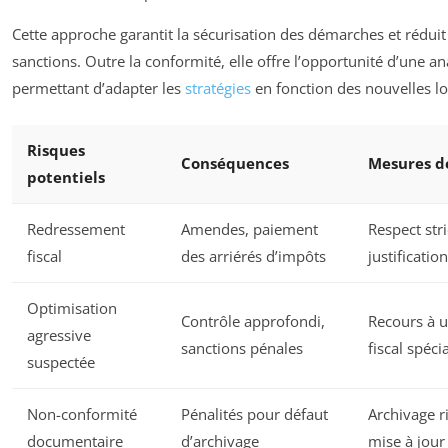
Cette approche garantit la sécurisation des démarches et réduit
sanctions. Outre la conformité, elle offre l’opportunité d’une a
permettant d’adapter les
stratégies
en fonction des nouvelles loi
Risques
Conséquences
Mesures d
potentiels
Redressement
Amendes, paiement
Respect stri
fiscal
des arriérés d’impôts
justificati
Optimisation
Contrôle approfondi,
Recours à u
agressive
sanctions pénales
fiscal spéci
suspectée
Non-conformité
Pénalités pour défaut
Archivage r
documentaire
d’archivage
mise à jour