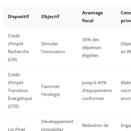
Avantage
Cond
Dispositif
Objectif
fiscal
prin
Crédit
30% des
d’Impôt
Stimuler
Dépen
dépenses
Recherche
l’innovation
en R
éligibles
(CIR)
Crédit
d’Impôt
Jusqu’à 40%
Matér
Favoriser
Transition
d’équipements
nor
l’écologie
Énergétique
conformes
envi
(CITE)
Développement
Réduction de
Enga
Loi Pinel
immobilier