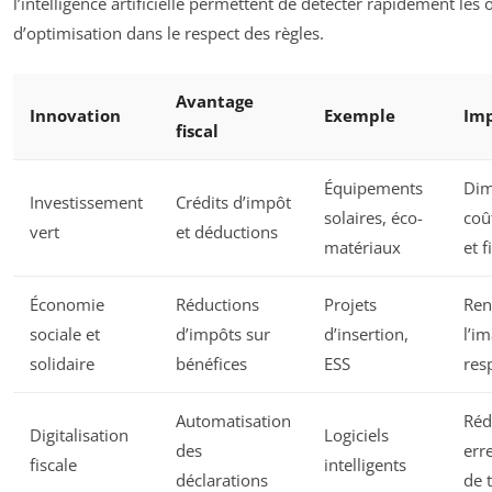
l’intelligence artificielle permettent de détecter rapidement les
d’optimisation dans le respect des règles.
Avantage
Innovation
Exemple
Imp
fiscal
Équipements
Dim
Investissement
Crédits d’impôt
solaires, éco-
coû
vert
et déductions
matériaux
et f
Économie
Réductions
Projets
Ren
sociale et
d’impôts sur
d’insertion,
l’i
solidaire
bénéfices
ESS
res
Automatisation
Réd
Digitalisation
Logiciels
des
err
fiscale
intelligents
déclarations
de 