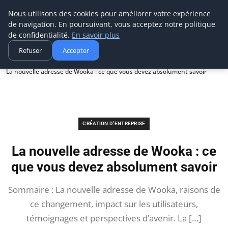
Aecme
Nous utilisons des cookies pour améliorer votre expérience
de navigation. En poursuivant, vous acceptez notre politique
de confidentialité.
En savoir plus
Refuser
Accepter
Accueil
Création d’entreprise
La nouvelle adresse de Wooka : ce que vous devez absolument savoir
CRÉATION D’ENTREPRISE
La nouvelle adresse de Wooka : ce
que vous devez absolument savoir
Sommaire : La nouvelle adresse de Wooka, raisons de
ce changement, impact sur les utilisateurs,
témoignages et perspectives d’avenir. La […]