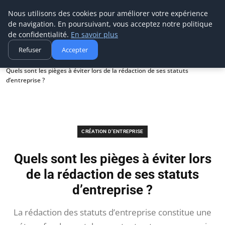
Aecme
Nous utilisons des cookies pour améliorer votre expérience
de navigation. En poursuivant, vous acceptez notre politique
de confidentialité.
En savoir plus
Refuser
Accepter
Accueil
Création d’entreprise
Quels sont les pièges à éviter lors de la rédaction de ses statuts
d’entreprise ?
CRÉATION D’ENTREPRISE
Quels sont les pièges à éviter lors
de la rédaction de ses statuts
d’entreprise ?
La rédaction des statuts d’entreprise constitue une