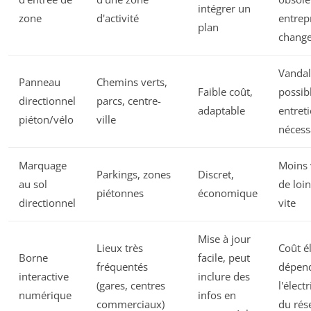
intégrer un
zone
d'activité
entrep
plan
chang
Vanda
Panneau
Chemins verts,
Faible coût,
possib
directionnel
parcs, centre-
adaptable
entret
piéton/vélo
ville
nécess
Marquage
Moins 
Parkings, zones
Discret,
au sol
de loin
piétonnes
économique
directionnel
vite
Mise à jour
Lieux très
Coût é
Borne
facile, peut
fréquentés
dépen
interactive
inclure des
(gares, centres
l'électr
numérique
infos en
commerciaux)
du rés