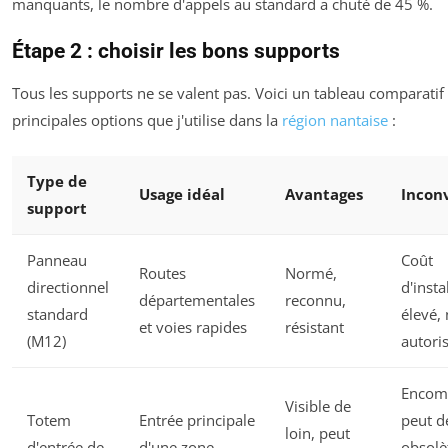
manquants, le nombre d'appels au standard a chuté de 45 %.
Étape 2 : choisir les bons supports
Tous les supports ne se valent pas. Voici un tableau comparatif
principales options que j'utilise dans la
région nantaise
:
Type de
Usage idéal
Avantages
Incon
support
Panneau
Coût
Routes
Normé,
directionnel
d'insta
départementales
reconnu,
standard
élevé, 
et voies rapides
résistant
(M12)
autori
Encom
Visible de
Totem
Entrée principale
peut d
loin, peut
d'entrée de
d'une zone
obsolèt