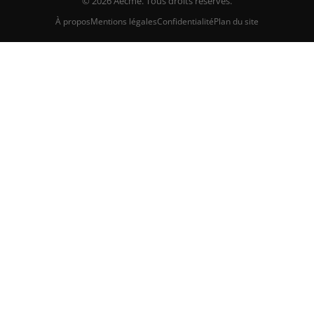
© 2026 Aecme. Tous droits réservés.
À propos
Mentions légales
Confidentialité
Plan du site